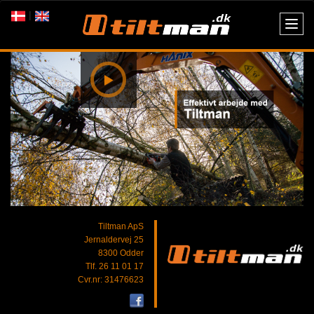
|
Togg
navig
Tiltman ApS
Jernaldervej 25
8300 Odder
Tlf. 26 11 01 17
Cvr.nr: 31476623